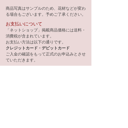
商品写真はサンプルのため、花材などが変わ
る場合もございます。予めご了承ください。
​お支払いについて
「ネットショップ」掲載商品価格には送料・
消費税が含まれています。
お支払い方法は以下の通りです。
クレジットカード・デビットカード
ご入金の確認をもって正式のお申込みとさせ
ていただきます。
​お問合せは
flower_anniversary@ybb.ne.jp
​特定商取引に基づく表記
名称：フラワースタジオ・アニバーサリー
概要：フラワー教室
フラワーギフト販売
ウエディングブーケ、ディスプレイ、