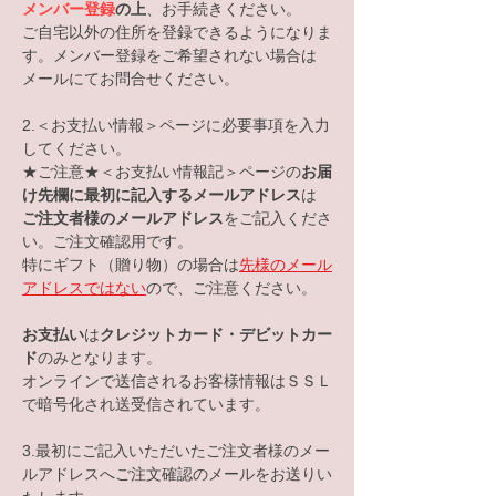
メンバー登録
の上
、お手続きください。
ご自宅以外の住所を登録できるようになりま
す。メンバー登録をご希望されない場合は
メールにてお問合せください。
2.＜お支払い情報＞ページに必要事項を入力
してください。
​★ご注意★＜お支払い情報記＞ページの
お届
け先欄に最初に記入する
メールアドレス
は
ご注文者
様のメールアドレス
をご記入くださ
い。
ご注文確認用です。
特にギフト（贈り物）の場合は
先様のメール
アドレスではない
ので、ご注意ください。
お支払い
は
クレジットカード・デビットカー
ド
のみとなります。
オンラインで送信されるお客様情報はＳＳＬ
で暗号化され送受信されています。
​
3.最初にご記入いただいたご注文者様のメー
ルアドレスへご注文確認のメールをお送りい