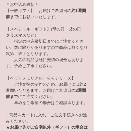
＊お申込み締切＊
【一般ギフト】 お届けご希望日の
約1週間
前まで
にお願いいたします。
【スペシャル・ギフト】(母の日・父の日・
クリスマス
など）
指定の申込締切日
までにご注文くださ
い。数に限りがありますので商品は無くなり
次第、終了となります。
人気の商品は既に売切の場合もありま
す。予めご了承ください。
【ペットメモリアル・ららシリーズ】
​ ご注文後の制作のため、お届けには約2
週間いただきます。お届けご希望日の
2週間
前まで
にご注文ください。
​ 早めをご希望の場合はご相談承ります。
1.商品をカートに入れ、ご注文手続きへお進
みください。
★
お届け先がご自宅以外
（ギフト）の場合は