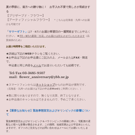
夏の季節に、遠方への贈り物に！
お手入れ不要で美しさが長続きす
る
【プリザーブド・フラワー】
【アーティフィシャルフラワー】
＊こちらは北海道・九州へのお届
けも可能です
「サマーギフト」
は7・8月の
お届け希望日の一週間前まで
に
お申込く
ださい。★
7月～9月の夏期「生花」のお届けは控えさせていただきます
（品
質保持のため）
お届け時間帯をご指定いただけます。
★詳細は下記のWEBチラシをご覧ください。
★お申込は下記のお申込書にご記入の上、メールまたはFAX・郵送
で。
申込書と同じ内容を
メール
でお送りいただいても結構です。
Tel/Fax
03-3485-9507
mail:
flower_anniversary@ybb.ne.jp
★スマートフォンからは
ネットショップ
からのお申込が便利です
。
（北海道・九州へのお届けは下記の申込書Wordをご利用ください。）
★数に限りがありますので、無くなり次第、終了となります。
★お申込後のキャンセルはできませんので、予めご了承ください。
【重要なお知らせ】緊急事態宣言およびオリンピックの影響につい
★
て
緊急事態宣言およびオリンピック＆パラリンピックの開催に伴い、宅配便の遅
配など様々な影響が懸念されます。この期間、短縮営業および不定休といたし
ますので、ギフトのご注文などのお問い合わせはメールにてお願いいたしま
す。