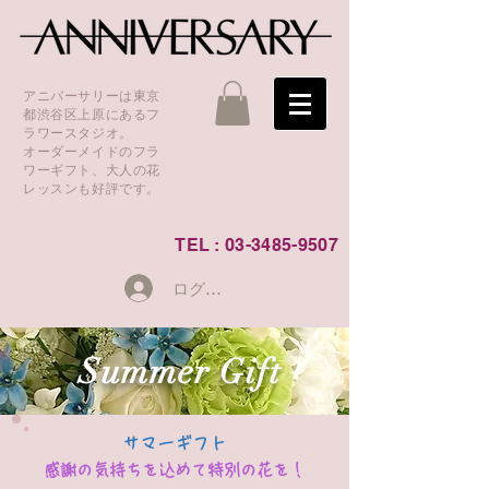
アニバーサリーは東京
都渋谷区上原にあるフ
ラワースタジオ。
オーダーメイドのフラ
ワーギフト、大人の花
レッスンも好評です。
TEL :
03-3485-9507
ログイン
Summer
Gift
サマーギフト
感謝の気持ちを込めて特別の花を！